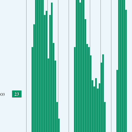
23
O3