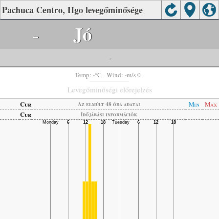
Pachuca Centro, Hgo levegőminősége
-
Jó
-
-
-
Temp:
°C
- Wind:
m/s 0 -
Levegőminőségi előrejelzés
Cur
Min
Max
Az elmúlt 48 óra adatai
Cur
Időjárási információk