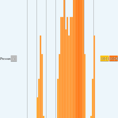
-
1021
1028
Pressure