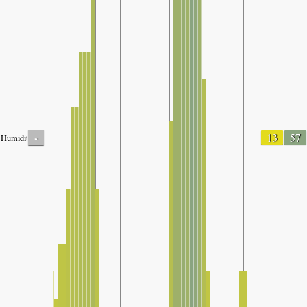
-
13
57
Humidity