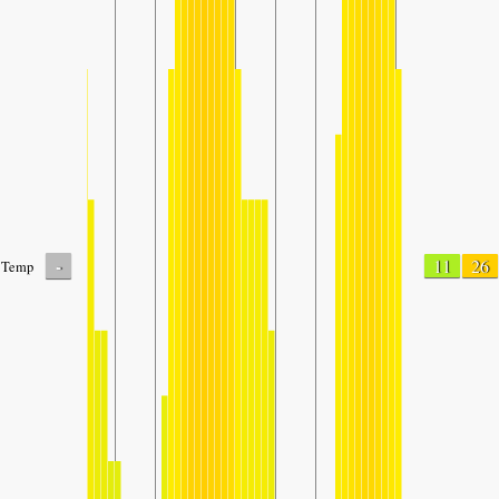
-
11
26
Temp