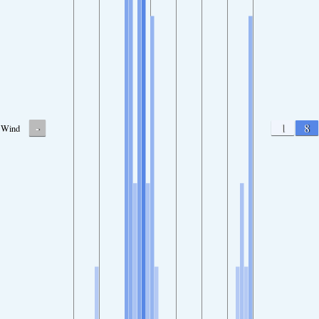
-
1
8
Wind