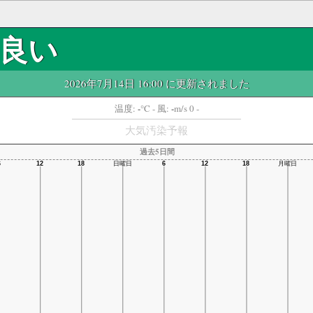
良い
2026年7月14日 16:00 に更新されました
-
-
温度:
°C
- 風:
m/s 0 -
大気汚染予報
過去5日間