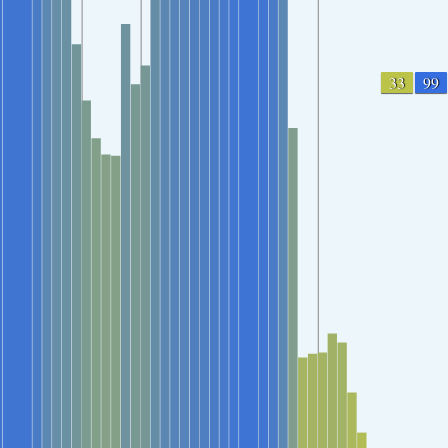
33
99