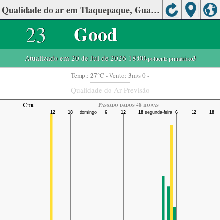
Qualidade do ar em Tlaquepaque, Guadalajara
23
Good
Atualizado em 20 de Jul de 2026 18:00
-poluente primário:
o3
27
3
Temp.:
°C
- Vento:
m/s 0 -
Qualidade do Ar Previsão
Cur
Passado dados 48 horas