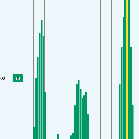
23
O3