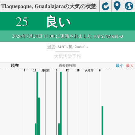
Tlaquepaque, Guadalajaraの大気の状態
良い
25
2026年7月28日 11:00 に更新されました
-主要な汚染物質:
o3
24
2
温度:
°C
- 風:
m/s 0 -
大気汚染予報
現在
最小
最大
過去48時間