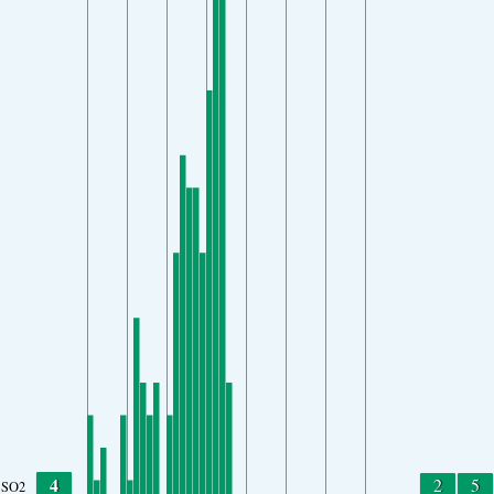
4
2
5
SO2