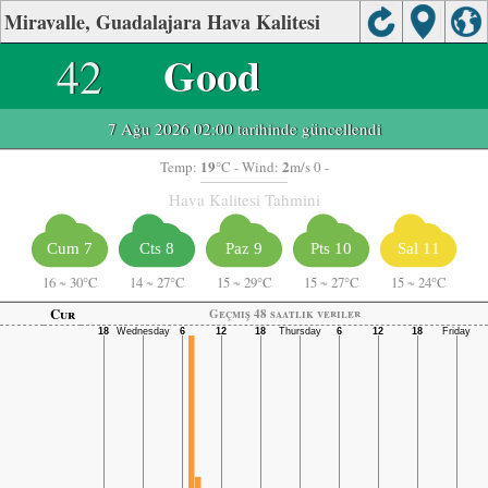
Miravalle, Guadalajara Hava Kalitesi
42
Good
7 Ağu 2026 02:00 tarihinde güncellendi
19
2
Temp:
°C
- Wind:
m/s 0 -
Hava Kalitesi Tahmini
Cum 7
Cts 8
Paz 9
Pts 10
Sal 11
16
~
30°C
14
~
27°C
15
~
29°C
15
~
27°C
15
~
24°C
Cur
Geçmiş 48 saatlik veriler