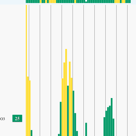
25
O3