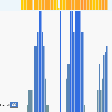
88
Humidity