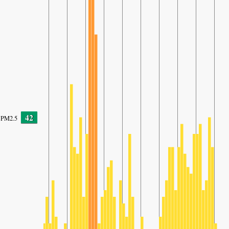
42
PM2.5