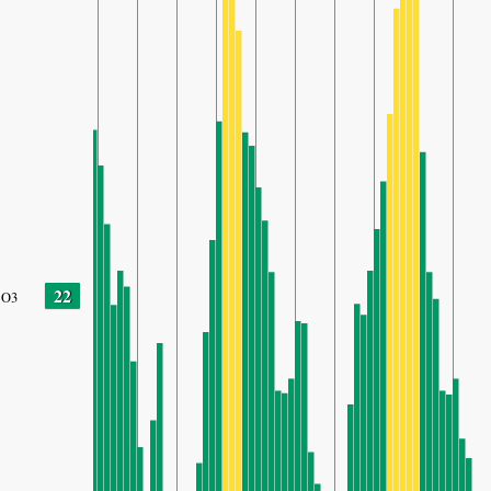
22
O3