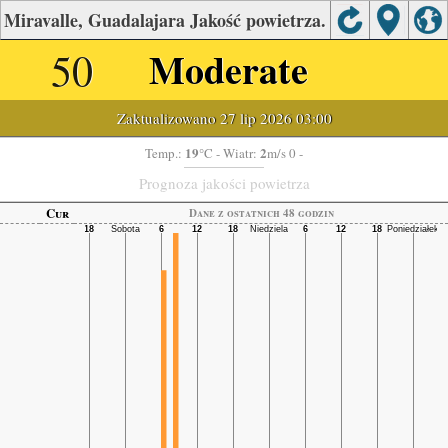
Miravalle, Guadalajara Jakość powietrza.
50
Moderate
Zaktualizowano 27 lip 2026 03:00
19
2
Temp.:
°C
- Wiatr:
m/s 0 -
Prognoza jakości powietrza
Cur
Dane z ostatnich 48 godzin