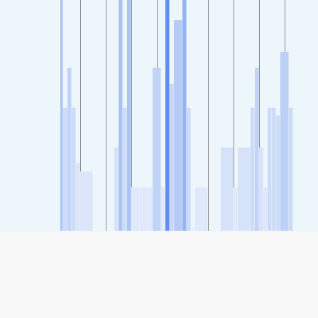
SHARE
Share: Indice della qualità dell'aria di Miravalle, Guadalajara,
Mexico
55
(Moderato)