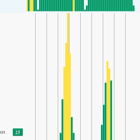
25
O3