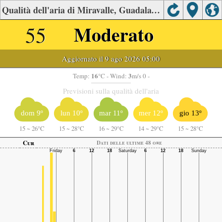
Qualità dell'aria di Miravalle, Guadalajara
55
Moderato
Aggiornato il 9 ago 2026 05:00
16
3
Temp:
°C
- Wind:
m/s 0 -
Previsioni sulla qualità dell'aria
dom 9º
lun 10º
mar 11º
mer 12º
gio 13º
15
~
26°C
15
~
28°C
16
~
29°C
14
~
29°C
15
~
28°C
Cur
Dati delle ultime 48 ore