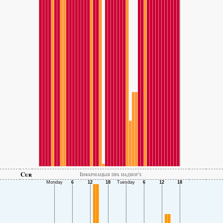
Cur
Інфармацыя пра надвор'е