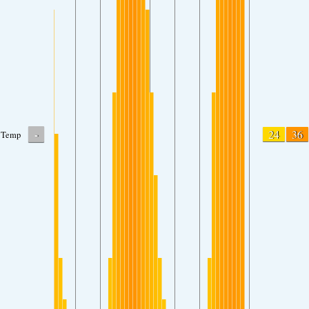
-
24
36
Temp