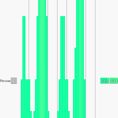
-
1005
1011
Pressure