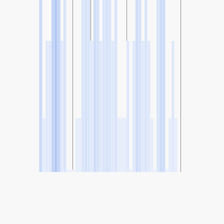
SHARE
Share: Індэкс якасці паветра Rangoon US Embassy,