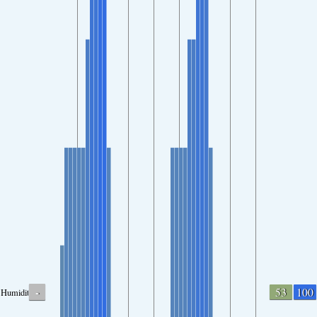
-
53
100
Humidity