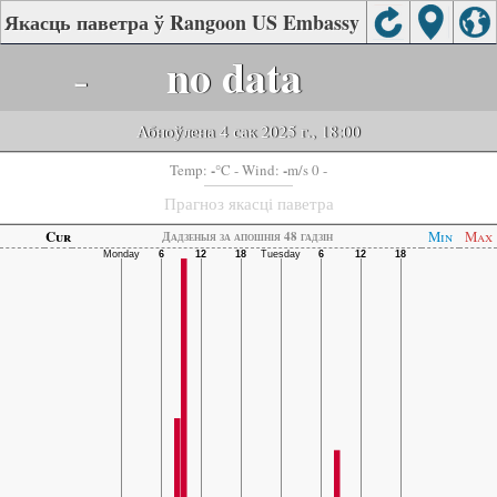
Якасць паветра ў Rangoon US Embassy
-
no data
Абноўлена 4 сак 2025 г., 18:00
-
-
Temp:
°C
- Wind:
m/s 0 -
Прагноз якасці паветра
Cur
Min
Max
Дадзеныя за апошнія 48 гадзін