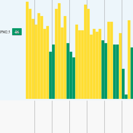
46
PM2.5