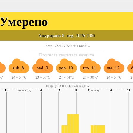
Умерено
Ажурирано 8. avg. 2026 2:00
28
1
Temp:
°C
- Wind:
m/s 0 -
Прогноза квалитета ваздуха
.
sub. 8.
ned. 9.
pon. 10.
uto. 11.
sre. 12.
č
°C
24
~
34°C
23
~
33°C
24
~
34°C
23
~
30°C
24
~
34°C
2
Подаци за последњих 5 дана