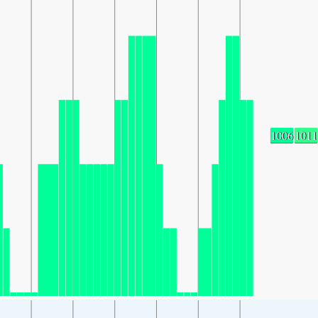
1006
1011