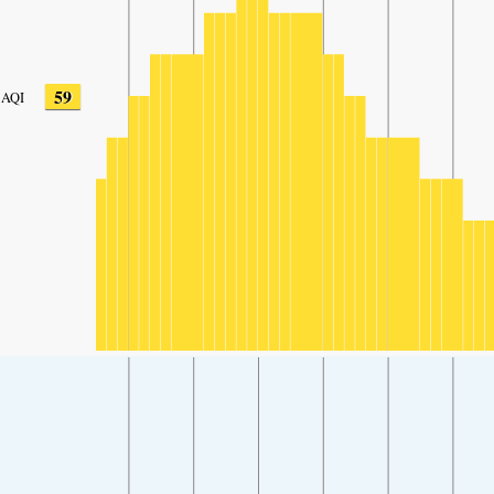
59
AQI