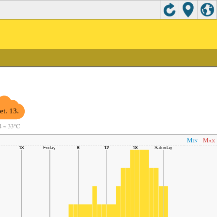
et. 13.
4
~
33°C
Min
Max