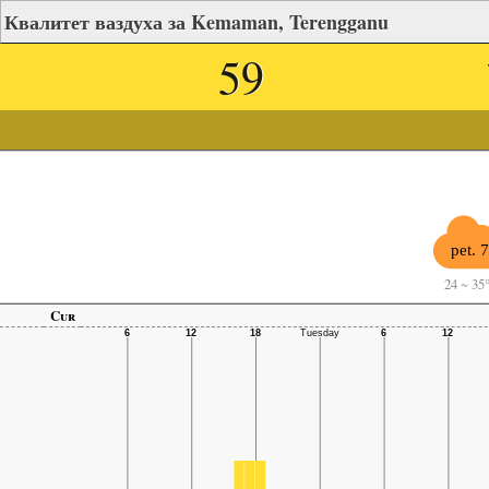
Квалитет ваздуха за Kemaman, Terengganu
59
pet. 7
24
~
35
Cur