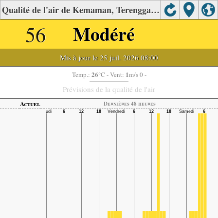
Qualité de l'air de Kemaman, Terengganu.
56
Modéré
Mis à jour le 25 juil. 2026 08:00
26
1
Temp.:
°C
- Vent:
m/s 0 -
Prévisions de la qualité de l'air
Actuel
Dernières 48 heures