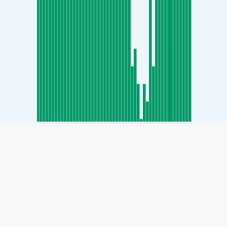
SHARE
Share: Індекс якості повітря Siheung-daero, Seoul, South
Korea
38
(Good)