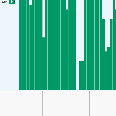
10
PM10