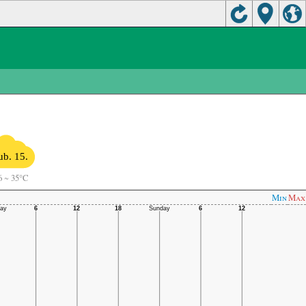
ub. 15.
6
~
35°C
Min
Max