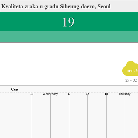
Kvaliteta zraka u gradu Siheung-daero, Seoul
19
ned. 9
25
~
32
Cur