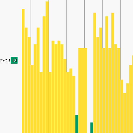
13
PM2.5