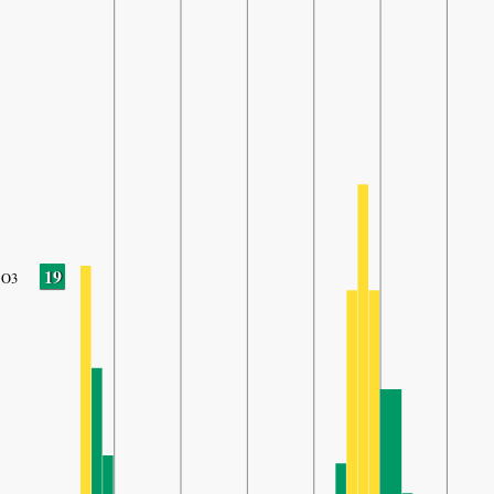
19
O3