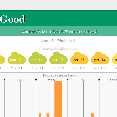
Good
Ažurirano 9. kol. 2026 14:00
-Primarni zagađivač:
o3
-
-
Temp:
°C
- Wind:
m/s 0 -
Prognoza kvalitete zraka
.
pon. 10.
uto. 11.
sri. 12.
čet. 13.
pet. 14.
s
°C
25
~
32°C
23
~
33°C
23
~
32°C
25
~
32°C
26
~
33°C
2
Podaci za zadnjih 5 dana