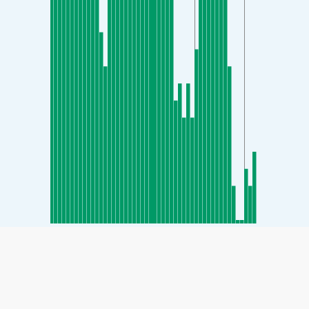
SHARE
Share: Δείκτης ποιότητας αέρα του Siheung-daero, Seoul,
South Korea
34
(Καλός)