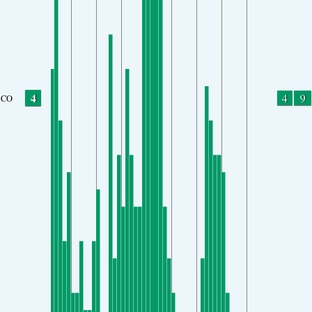
4
4
9
CO