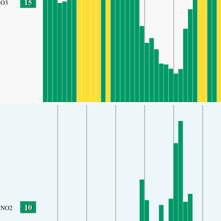
15
O3
10
NO2