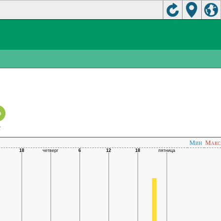
о
C
Мин
Макс