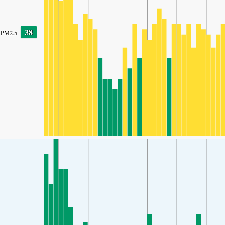
38
PM2.5