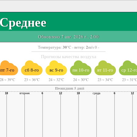
Среднее
Обновлено 7 авг. 2026 г., 2:00
30
2
Температура:
°C
- ветер:
m/s 0 -
Прогнозы качества воздуха
пт 7-го
сб 8-го
вс 9-го
пн 10-го
вт 11-го
ср 12-г
28
~
39°C
23
~
36°C
24
~
32°C
24
~
30°C
23
~
34°C
23
~
31°
Прошедшие 5 дней