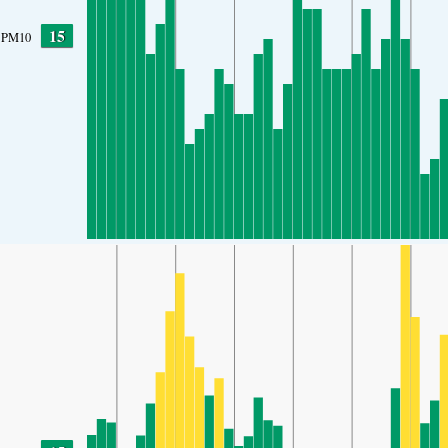
15
PM10