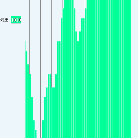
1010
気圧