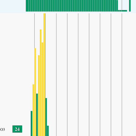
24
O3