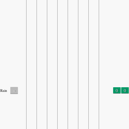
-
0
0
Rain