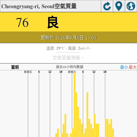
Cheongryang-ri, Seoul空氣質量
良
76
更新於 2026年8月1日 23:00
29
2
溫度:
°C
- 風速:
m/s 0 -
空氣質量預報。
當前
最小
最大
過去48小時內數據