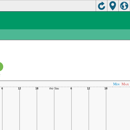
C
Min
Max