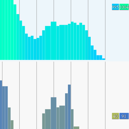
995
1004
40
91