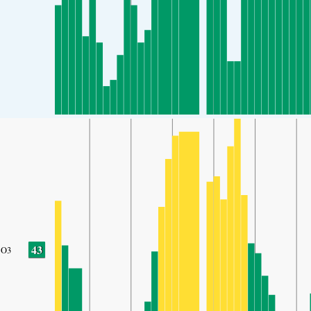
43
O3