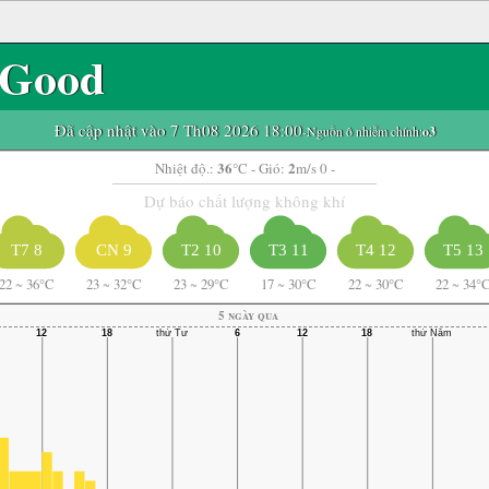
Good
Đã cập nhật vào 7 Th08 2026 18:00
-Nguồn ô nhiễm chính:
o3
36
2
Nhiệt độ.:
°C
- Gió:
m/s 0 -
Dự báo chất lượng không khí
T7 8
CN 9
T2 10
T3 11
T4 12
T5 13
22
~
36°C
23
~
32°C
23
~
29°C
17
~
30°C
22
~
30°C
22
~
34°
5 ngày qua