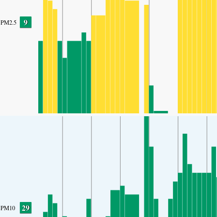
9
PM2.5
29
PM10