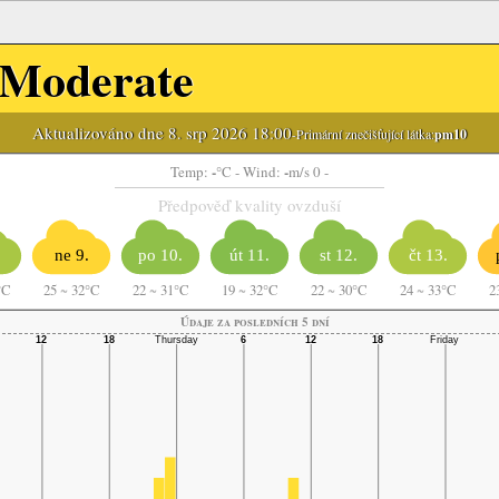
Moderate
Aktualizováno dne 8. srp 2026 18:00
-Primární znečišťující látka:
pm10
-
-
Temp:
°C
- Wind:
m/s 0 -
Předpověď kvality ovzduší
ne 9.
po 10.
út 11.
st 12.
čt 13.
°C
25
~
32°C
22
~
31°C
19
~
32°C
22
~
30°C
24
~
33°C
2
Údaje za posledních 5 dní