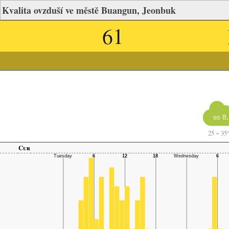
Kvalita ovzduší ve městě Buangun, Jeonbuk
61
so 8.
25
~
35
Cur