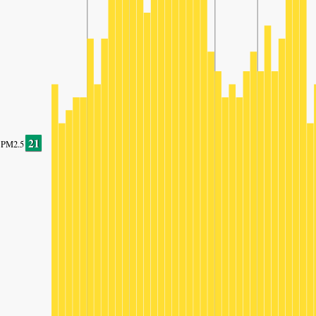
21
PM2.5