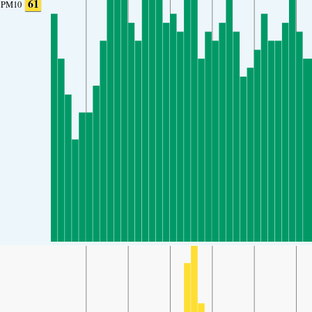
61
PM10