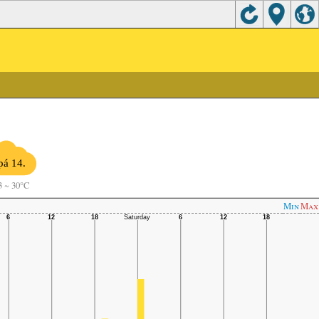
pá 14.
3
~
30°C
Min
Max