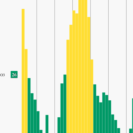
26
O3