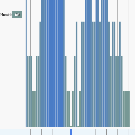
66
Humidity