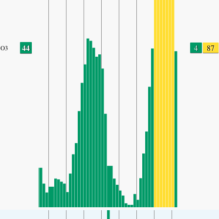
44
4
87
O3