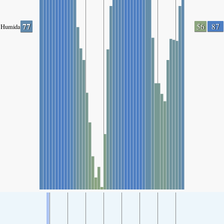
77
56
87
Humidade