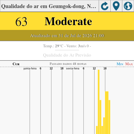
Qualidade do ar em Geumgok-dong, Namnyangju-si, Gyeonggi
63
Moderate
Atualizado em 31 de Jul de 2026 21:00
29
3
Temp.:
°C
- Vento:
m/s 0 -
Qualidade do Ar Previsão
Cur
Min
Max
Passado dados 48 horas