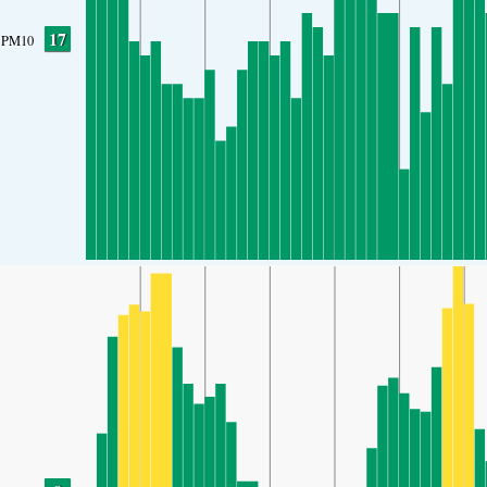
17
PM10