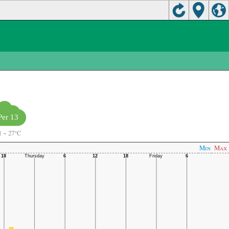
Per 13
1
~
27°C
Min
Max