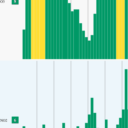
8
O3
6
NO2