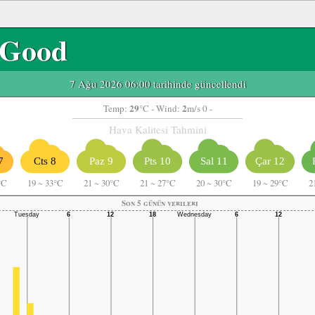
Good
7 Ağu 2026 06:00 tarihinde güncellendi
29
2
Temp:
°C
- Wind:
m/s 0 -
Hava Kalitesi Tahmini
7
Cts 8
Paz 9
Pts 10
Sal 11
Çar 12
°C
19
~
33°C
21
~
30°C
21
~
27°C
20
~
30°C
19
~
29°C
2
Son 5 günün verileri