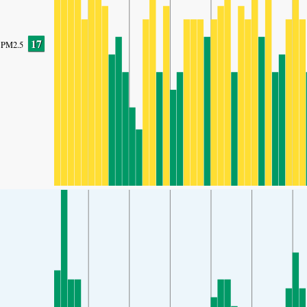
17
PM2.5