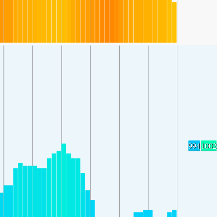
994
1002