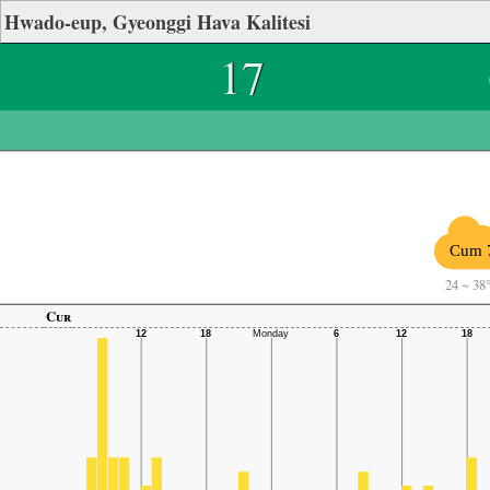
Hwado-eup, Gyeonggi Hava Kalitesi
17
Cum 
24
~
38
Cur