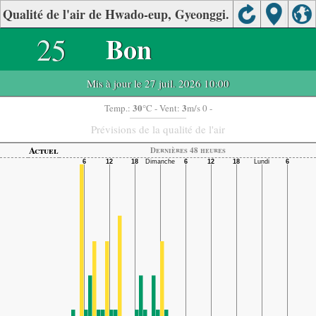
Qualité de l'air de Hwado-eup, Gyeonggi.
25
Bon
Mis à jour le 27 juil. 2026 10:00
30
3
Temp.:
°C
- Vent:
m/s 0 -
Prévisions de la qualité de l'air
Actuel
Dernières 48 heures