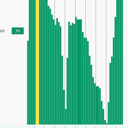
39
O3