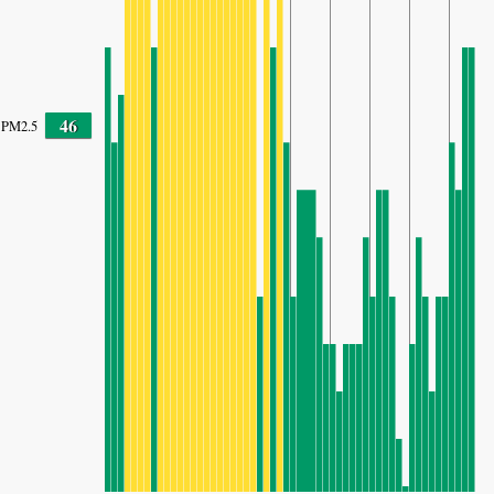
46
PM2.5