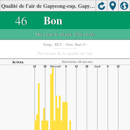
Qualité de l'air de Gapyeong-eup, Gapyeong-gun, Gyeonggi.
46
Bon
Mis à jour le 30 juil. 2026 16:00
32
3
Temp.:
°C
- Vent:
m/s 0 -
Prévisions de la qualité de l'air
Actuel
Dernières 48 heures