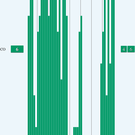
6
4
6
CO