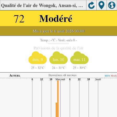
Qualité de l'air de Wongok, Ansan-si, Gyeonggi.
72
Modéré
Mis à jour le 6 août 2026 00:00
-
-
Temp.:
°C
- Vent:
m/s 0 -
Prévisions de la qualité de l'air
dim. 9
lun. 10
mar. 11
25
~
32°C
24
~
31°C
25
~
30°C
Actuel
min
max
Dernières 48 heures