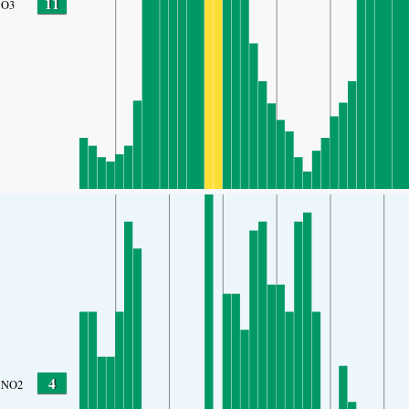
11
O3
4
NO2