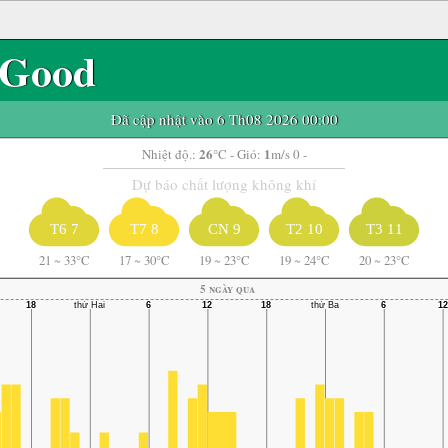
Good
Đã cập nhật vào 6 Th08 2026 00:00
26
1
Nhiệt độ.:
°C
- Gió:
m/s 0 -
Dự báo chất lượng không khí
T6 7
T7 8
CN 9
T2 10
T3 11
21
~
33°C
17
~
30°C
19
~
23°C
19
~
24°C
20
~
23°C
5 ngày qua