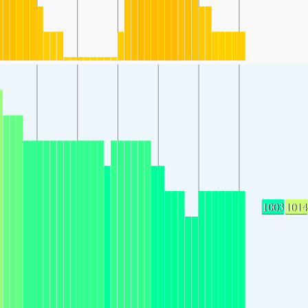
1003
1014