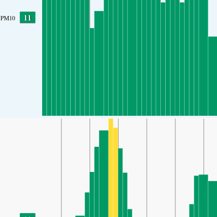
11
PM10