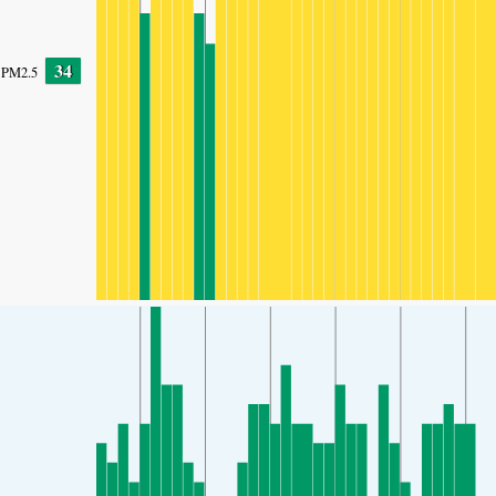
34
PM2.5