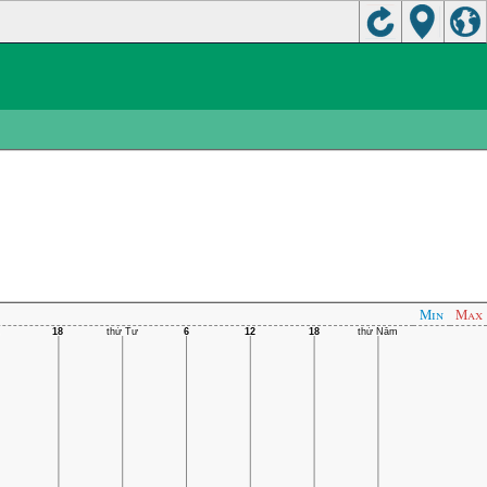
Min
Max