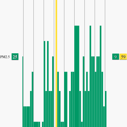
25
9
59
PM2.5