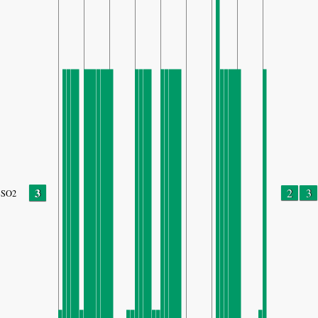
3
2
3
SO2