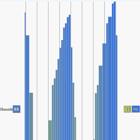
88
42
96
Humidity