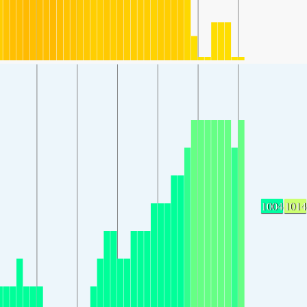
1004
1014