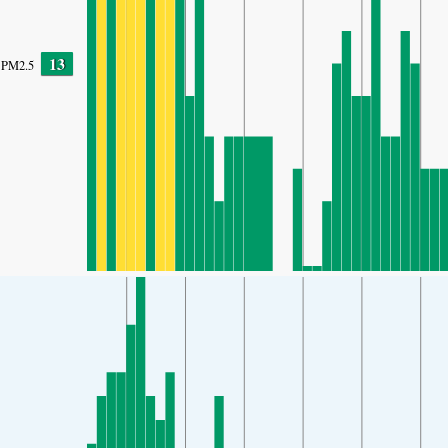
13
PM2.5