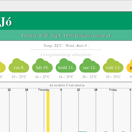
Jó
Frissítve: 2026. aug 8. 19:00
-Elsődleges szennyező:
o3
22
4
Temp:
°C
- Wind:
m/s 0 -
Levegőminőségi előrejelzés
.
vas 9.
hét 10.
kedd 11.
sze 12.
csüt 13.
p
°C
19
~
23°C
16
~
25°C
14
~
25°C
20
~
22°C
19
~
25°C
1
Az elmúlt 5 nap adatai