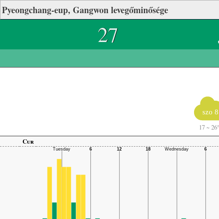
Pyeongchang-eup, Gangwon levegőminősége
27
szo 8
17
~
26
Cur