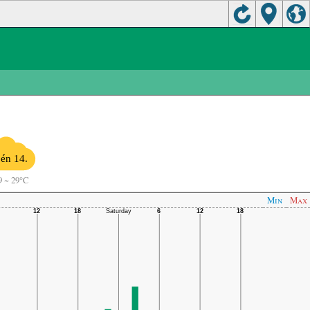
én 14.
9
~
29°C
Min
Max