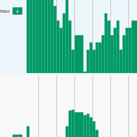
4
PM10