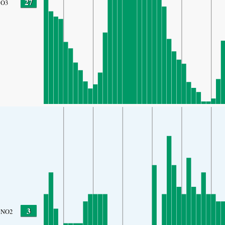
27
O3
3
NO2