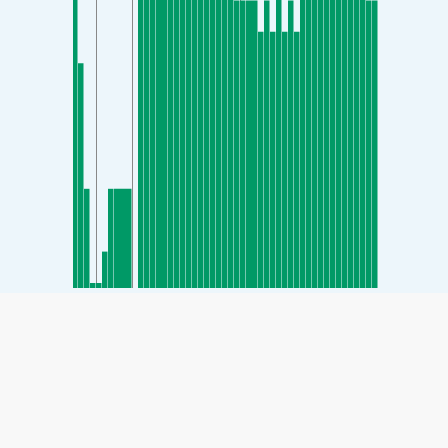
SHARE
Share: Indicele calității aerului de la Baekseong-dong,
Cheonan-si, Chungnam, South Korea
21
(Bun)