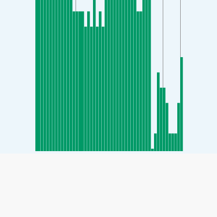
SHARE
Share: Indice della qualità dell'aria di Baekseong-dong,
Cheonan-si, Chungnam, South Korea
19
(Buona)