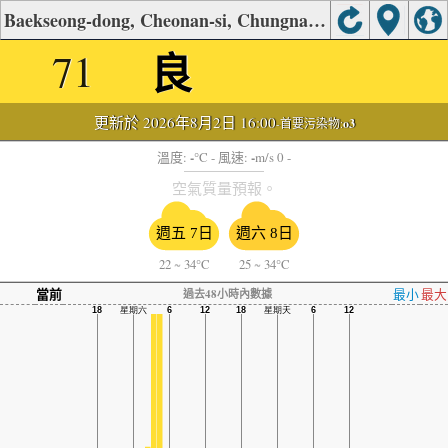
Baekseong-dong, Cheonan-si, Chungnam空氣質量
良
71
更新於 2026年8月2日 16:00
-首要污染物:
o3
-
-
溫度:
°C
- 風速:
m/s 0 -
空氣質量預報。
週五 7日
週六 8日
22
~
34°C
25
~
34°C
當前
最小
最大
過去48小時內數據