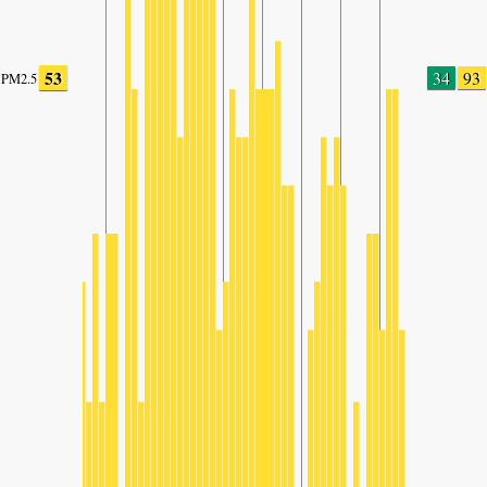
53
34
93
PM2.5