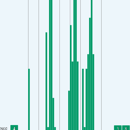
4
3
8
NO2