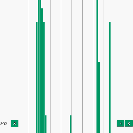
8
5
8
SO2