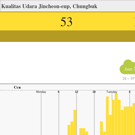
Kualitas Udara Jincheon-eup, Chungbuk
53
Jum 
24
~
35
Cur