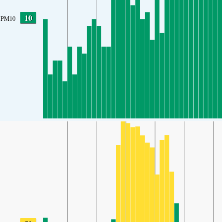
10
PM10