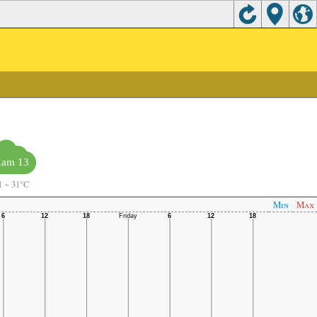
am 13
1
~
31°C
Min
Max