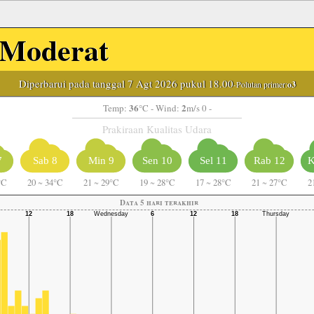
Moderat
Diperbarui pada tanggal 7 Agt 2026 pukul 18.00
-Polutan primer:
o3
36
2
Temp:
°C
- Wind:
m/s 0 -
Prakiraan Kualitas Udara
7
Sab 8
Min 9
Sen 10
Sel 11
Rab 12
K
°C
20
~
34°C
21
~
29°C
19
~
28°C
17
~
28°C
21
~
27°C
2
Data 5 hari terakhir