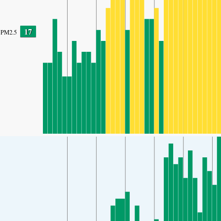
17
PM2.5