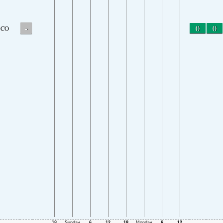
-
0
0
CO