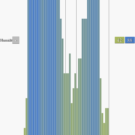
-
42
88
Humidity