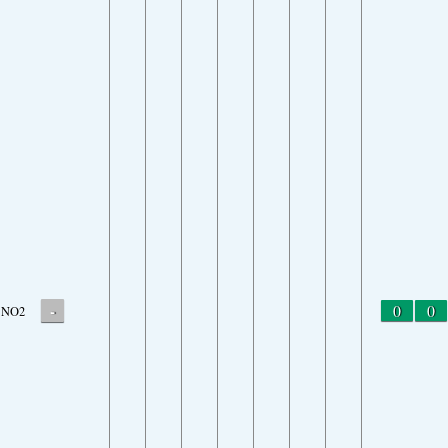
-
0
0
NO2