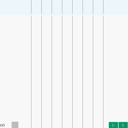
-
0
0
O3