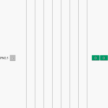
-
0
0
PM2.5