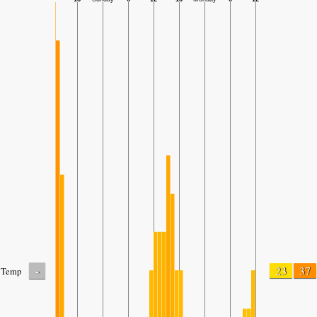
-
23
37
Temp