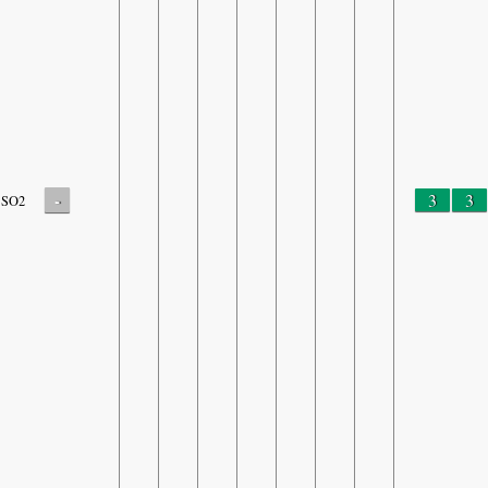
-
3
3
SO2