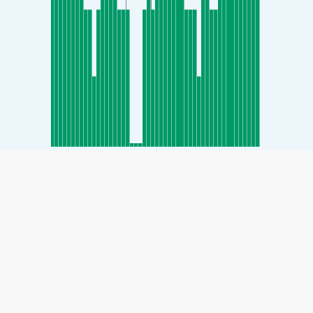
SHARE
Share: شاخص کیفیت هوای Oncheon-dong, Busan, South
(خوب)
20
Korea