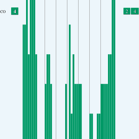
4
2
4
CO