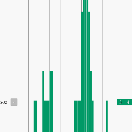
-
3
4
SO2