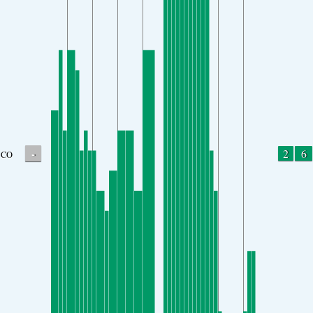
-
2
6
CO