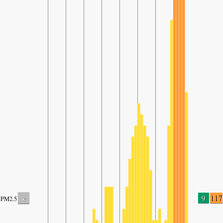
-
9
117
PM2.5