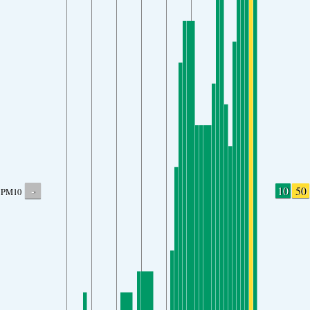
-
10
50
PM10