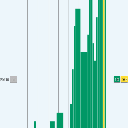
-
10
50
PM10