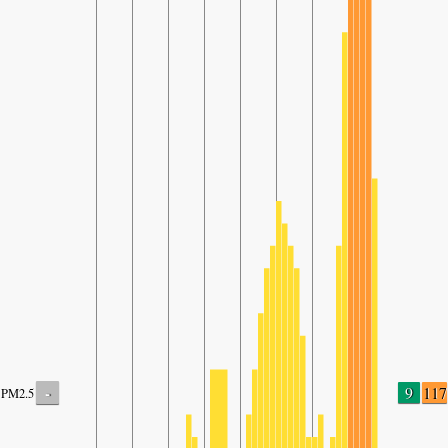
-
9
117
PM2.5