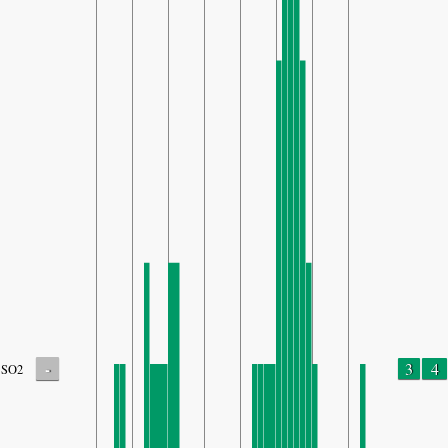
-
3
4
SO2