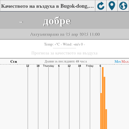
Качеството на въздуха в Bugok-dong, Geumjeong-gu, Busan
-
добре
Актуализирано на 25 апр 2025 11:00
-
-
Temp:
°C
- Wind:
m/s 0 -
Прогноза за качеството на въздуха
Cur
Min
Max
Данни за последните 48 часа