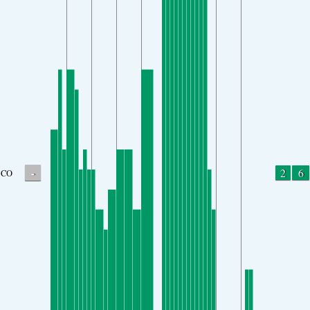
-
2
6
CO