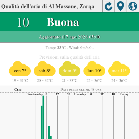
Qualità dell'aria di Al Massane, Zarqa
10
Buona
Aggiornato il 7 ago 2026 05:00
23
0
Temp:
°C
- Wind:
m/s 0 -
Previsioni sulla qualità dell'aria
ven 7º
sab 8º
dom 9º
lun 10º
mar 11º
19
~
31°C
20
~
32°C
21
~
33°C
22
~
36°C
24
~
36°C
Cur
Dati delle ultime 48 ore