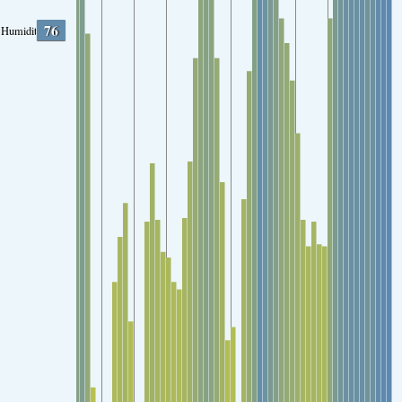
76
Humidity