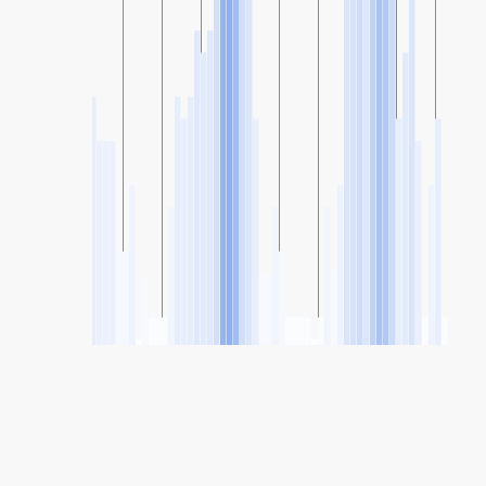
SHARE
Share: Indice della qualità dell'aria di Al Massane, Zarqa,
Jordan
10
(Buona)