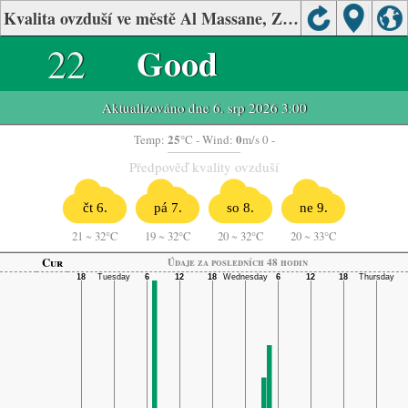
Kvalita ovzduší ve městě Al Massane, Zarqa
22
Good
Aktualizováno dne 6. srp 2026 3:00
25
0
Temp:
°C
- Wind:
m/s 0 -
Předpověď kvality ovzduší
čt 6.
pá 7.
so 8.
ne 9.
21
~
32°C
19
~
32°C
20
~
32°C
20
~
33°C
Cur
Údaje za posledních 48 hodin