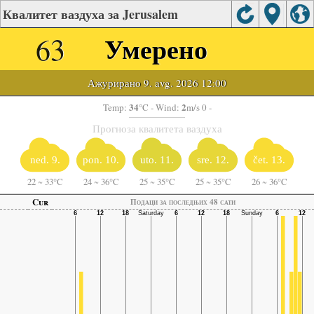
Квалитет ваздуха за Jerusalem
63
Умерено
Ажурирано 9. avg. 2026 12:00
34
2
Temp:
°C
- Wind:
m/s 0 -
Прогноза квалитета ваздуха
ned. 9.
pon. 10.
uto. 11.
sre. 12.
čet. 13.
22
~
33°C
24
~
36°C
25
~
35°C
25
~
35°C
26
~
36°C
Cur
Подаци за последњих 48 сати