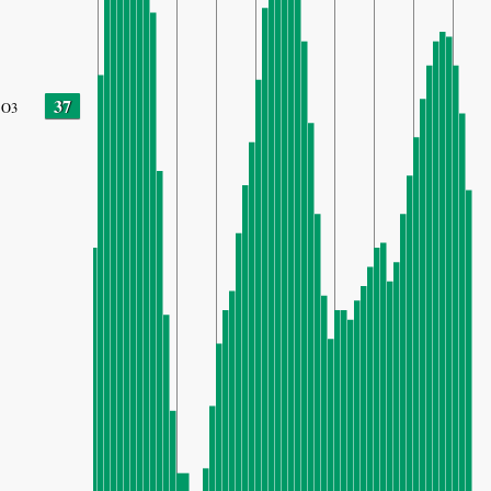
37
O3