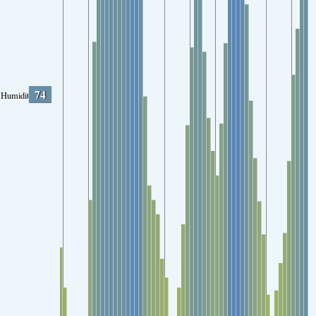
74
Humidity