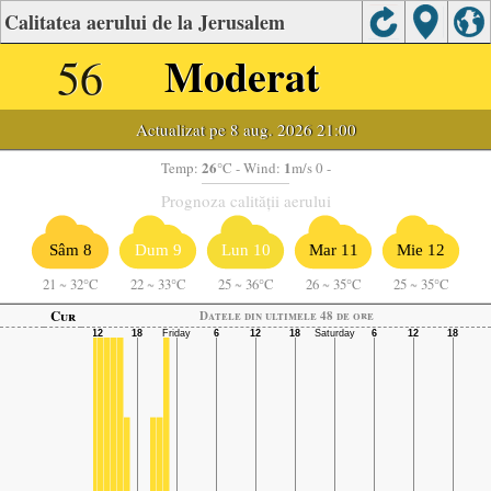
Calitatea aerului de la Jerusalem
56
Moderat
Actualizat pe 8 aug. 2026 21:00
26
1
Temp:
°C
- Wind:
m/s 0 -
Prognoza calității aerului
Sâm 8
Dum 9
Lun 10
Mar 11
Mie 12
21
~
32°C
22
~
33°C
25
~
36°C
26
~
35°C
25
~
35°C
Cur
Datele din ultimele 48 de ore