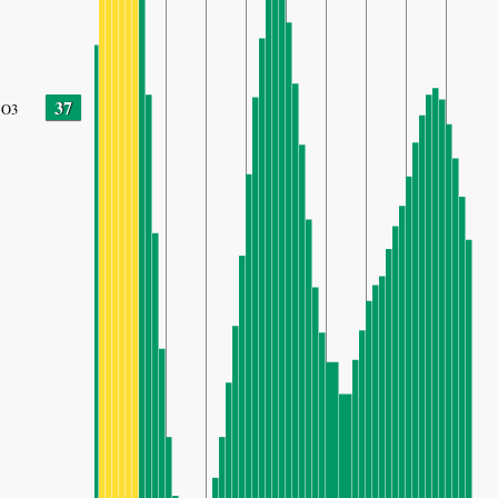
37
O3