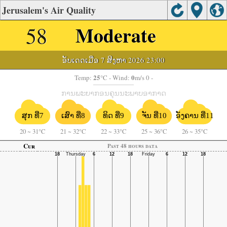
Jerusalem's Air Quality
58
Moderate
ອັບເດດເມື່ອ 7 ສິງຫາ 2026 23:00
25
0
Temp:
°C
- Wind:
m/s 0 -
ການພະຍາກອນຄຸນນະພາບອາກາດ
ຈັນ ທີ່10
ອັງຄານ ທີ່11
ສຸກ ທີ່7
ເສົາ ທີ່8
ທິດ ທີ່9
20
~
31°C
21
~
32°C
22
~
33°C
25
~
36°C
26
~
35°C
Cur
Past 48 hours data