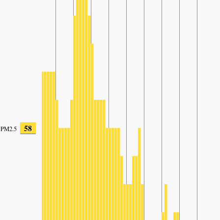
58
PM2.5