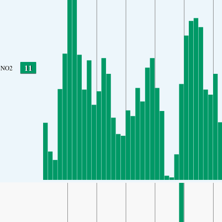
11
NO2