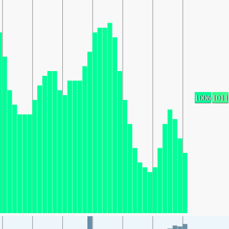
1006
1011