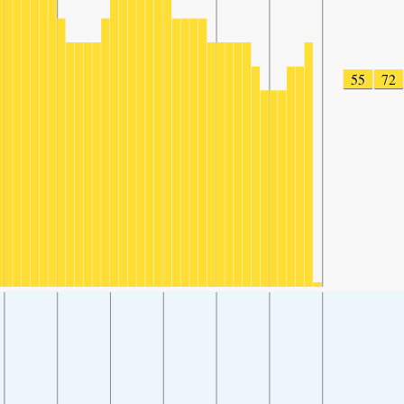
55
72