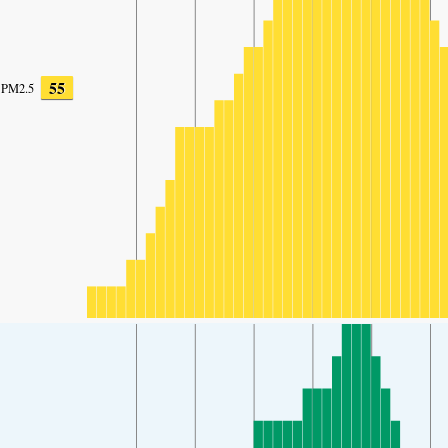
55
PM2.5