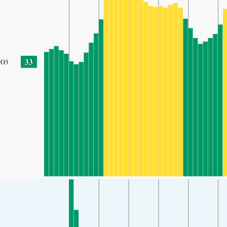
33
O3