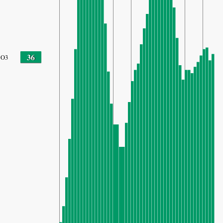
36
O3