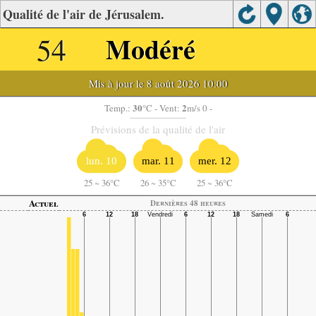
Qualité de l'air de Jérusalem.
54
Modéré
Mis à jour le 8 août 2026 10:00
30
2
Temp.:
°C
- Vent:
m/s 0 -
Prévisions de la qualité de l'air
lun. 10
mar. 11
mer. 12
25
~
36°C
26
~
35°C
25
~
36°C
Actuel
Dernières 48 heures