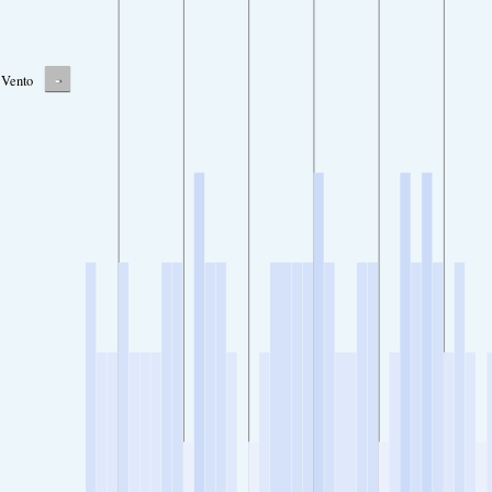
-
Vento