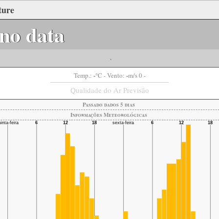
ture
no data
-
-
-
Temp.:
°C
- Vento:
m/s 0 -
Qualidade do Ar Previsão
Passado dados 5 dias
Informações Meteorológicas