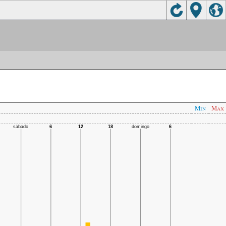
Min
Max