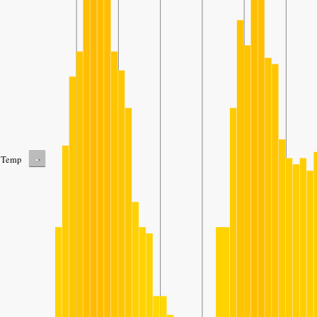
-
Temp