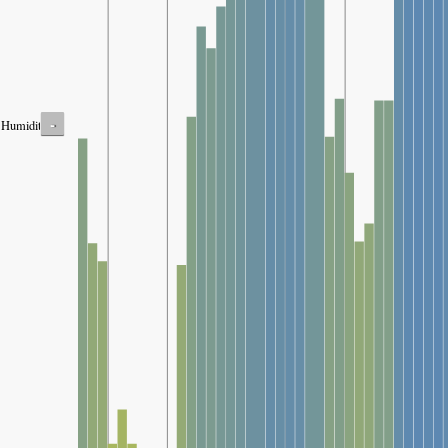
-
Humidity