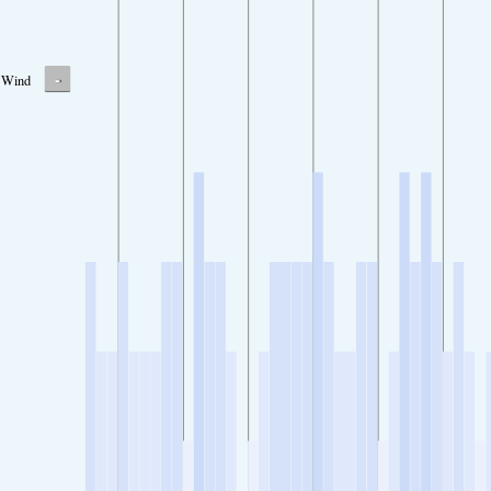
-
Wind