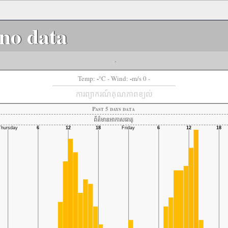
no data
-
-
-
Temp:
°C
- Wind:
m/s 0 -
ការព្យាករណ៍គុណភាពខ្យល់
Past 5 days data
ព័ត៌មានអាកាសធាតុ