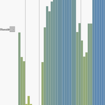
-
Humidity