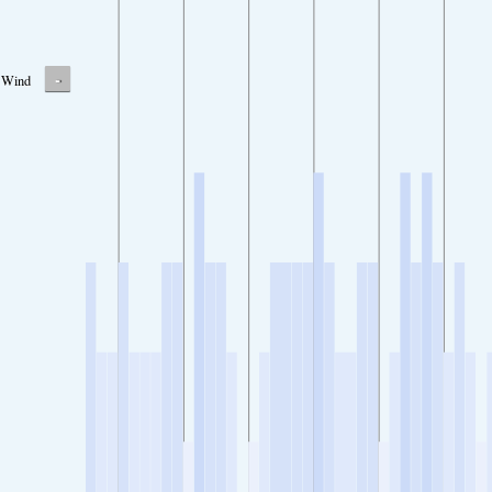
-
Wind