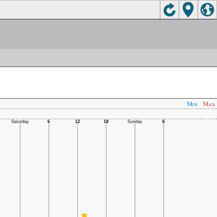
Min
Max