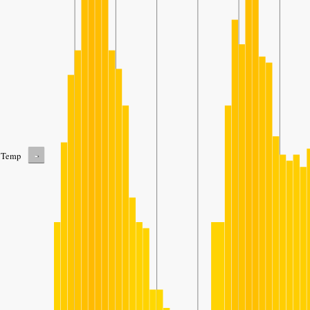
-
Temp