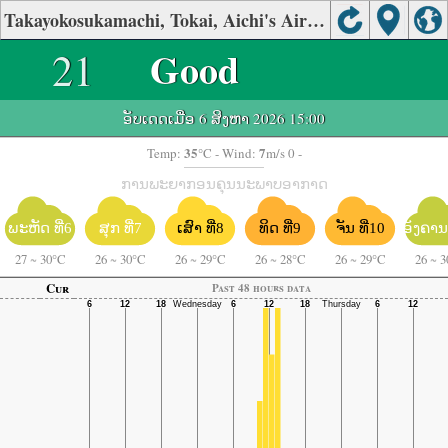
Takayokosukamachi, Tokai, Aichi's Air Quality
21
Good
ອັບເດດເມື່ອ 6 ສິງຫາ 2026 15:00
35
7
Temp:
°C
- Wind:
m/s 0 -
ການພະຍາກອນຄຸນນະພາບອາກາດ
ພະຫັດ ທີ່6
ຈັນ ທີ່10
ອັງຄານ 
ສຸກ ທີ່7
ເສົາ ທີ່8
ທິດ ທີ່9
27
~
30°C
26
~
30°C
26
~
29°C
26
~
28°C
26
~
29°C
26
~
3
Cur
Past 48 hours data