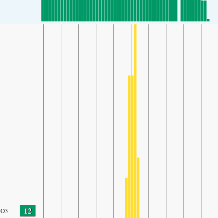
12
O3