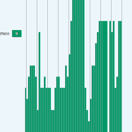
9
PM10