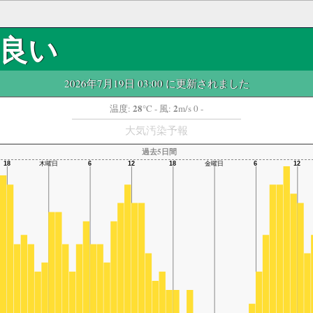
良い
2026年7月19日 03:00 に更新されました
28
2
温度:
°C
- 風:
m/s 0 -
大気汚染予報
過去5日間