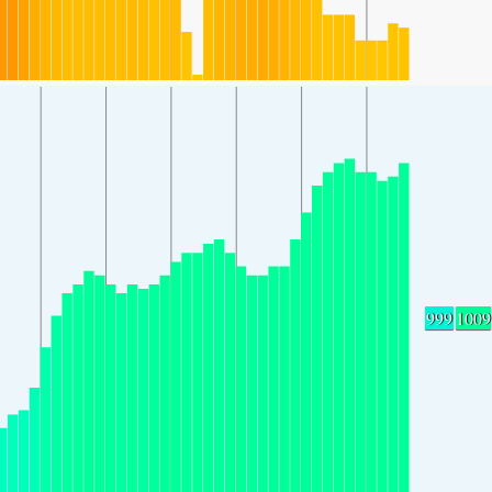
999
1009