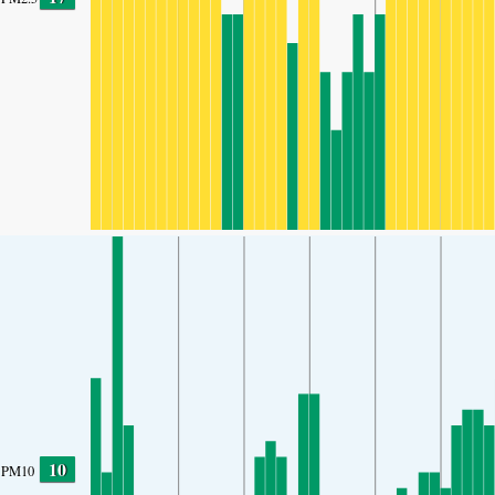
10
PM10