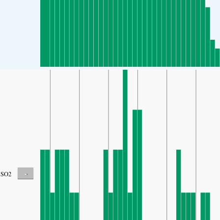
-
SO2