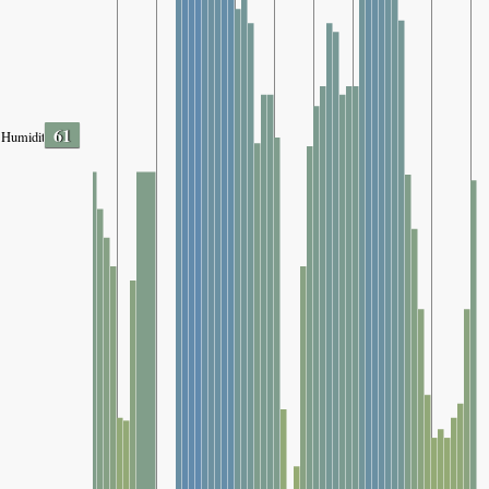
61
Humidity