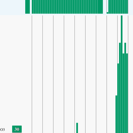
30
O3